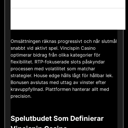
insättning
konto
Spelbidrag
Slots 100%,
Fullt
bord 10%
transparent
Omsättningen räknas progressivt och når slutmål
snabbt vid aktivt spel. Vincispin Casino
optimerar bidrag från olika kategorier för
flexibilitet. RTP-fokuserade slots påskyndar
processen med volatilitet som matchar
strategier. House edge hålls lågt för hållbar lek.
Bonusen avslutas med uttag av vinster efter
kravuppfyllnad. Plattformen hanterar allt med
precision.
Spelutbudet Som Definierar