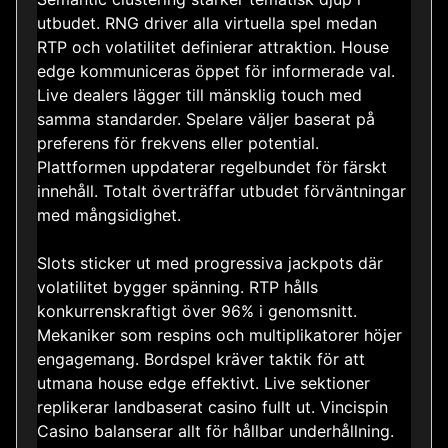
utbudet. RNG driver alla virtuella spel medan
RTP och volatilitet definierar attraktion. House
edge kommuniceras öppet för informerade val.
Live dealers lägger till mänsklig touch med
samma standarder. Spelare väljer baserat på
preferens för frekvens eller potential.
Plattformen uppdaterar regelbundet för färskt
innehåll. Totalt överträffar utbudet förväntningar
med mångsidighet.
Slots sticker ut med progressiva jackpots där
volatilitet bygger spänning. RTP hålls
konkurrenskraftigt över 96% i genomsnitt.
Mekaniker som respins och multiplikatorer höjer
engagemang. Bordspel kräver taktik för att
utmana house edge effektivt. Live sektioner
replikerar landbaserat casino fullt ut. Vincispin
Casino balanserar allt för hållbar underhållning.