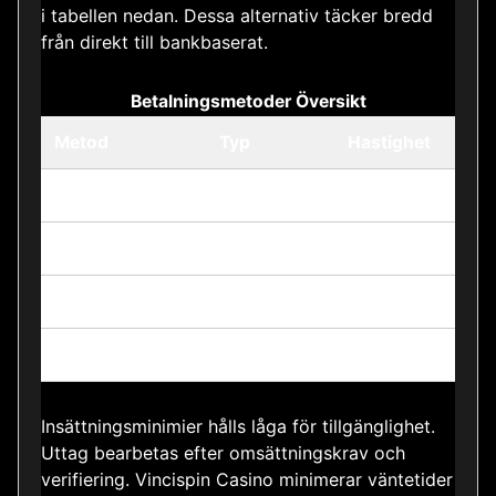
i tabellen nedan. Dessa alternativ täcker bredd
från direkt till bankbaserat.
Betalningsmetoder Översikt
Metod
Typ
Hastighet
Bankkort
Debit/Kredit
Omedelbar
E-plånbok
Digital
Omedelbar
Banköverföring
Direkt
1-3 dagar
Mobilfakturering
Operatör
Omedelbar
Insättningsminimier hålls låga för tillgänglighet.
Uttag bearbetas efter omsättningskrav och
verifiering. Vincispin Casino minimerar väntetider