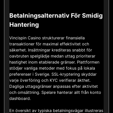
Betalningsalternativ För Smidig
Hantering
Vincispin Casino strukturerar finansiella
transaktioner för maximal effektivitet och
säkerhet. Insättningar krediteras snabbt för
oavbruten spelglädje medan uttag prioriterar
hastighet inom etablerade gränser. Plattformen
stödjer vanliga metoder med fokus på lokala
preferenser i Sverige. SSL-kryptering skyddar
varje överföring och KYC verifierar äkthet.
Dagliga uttagsgränser anpassas efter aktivitet
och omsättning. Spelare hanterar allt från konto
dashboard.
En översikt av typiska betalningsvägar illustreras