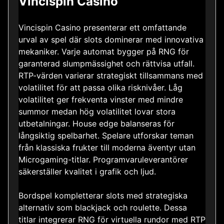
Vincispin Casino
Vincispin Casino presenterar ett omfattande
urval av spel där slots dominerar med innovativa
mekaniker. Varje automat bygger på RNG för
garanterad slumpmässighet och rättvisa utfall.
RTP-värden varierar strategiskt tillsammans med
volatilitet för att passa olika risknivåer. Låg
volatilitet ger frekventa vinster med mindre
summor medan hög volatilitet lovar stora
utbetalningar. House edge balanseras för
långsiktig spelbarhet. Spelare utforskar teman
från klassiska frukter till moderna äventyr utan
Microgaming-titlar. Programvaruleverantörer
säkerställer kvalitet i grafik och ljud.
Bordspel kompletterar slots med strategiska
alternativ som blackjack och roulette. Dessa
titlar integrerar RNG för virtuella rundor med RTP