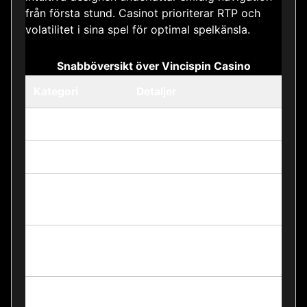
från första stund. Casinot prioriterar RTP och
volatilitet i sina spel för optimal spelkänsla.
Snabböversikt över Vincispin Casino
Kategori
Detaljer
Säkerhet
SSL-kryptering, KYC, AML
Spelmekanik
RNG, RTP, volatilitet
Finansiella
Snabb utbetalning,
flöden
omsättningskrav
Bonus
100% upp till €1000 + 100
free spins
Speltyper
Slots, bordspel, live casino